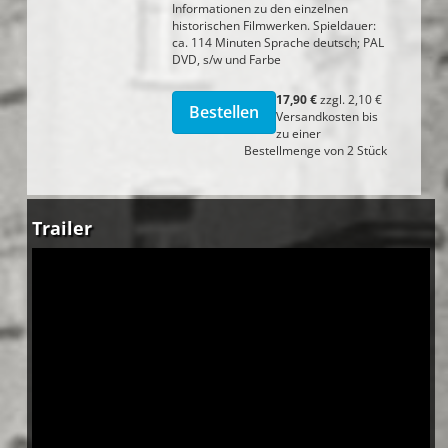
Informationen zu den einzelnen
historischen Filmwerken. Spieldauer:
ca. 114 Minuten Sprache deutsch; PAL
DVD, s/w und Farbe
17,90 €
zzgl. 2,10 €
Versandkosten bis
zu einer
Bestellmenge von 2 Stück
Trailer